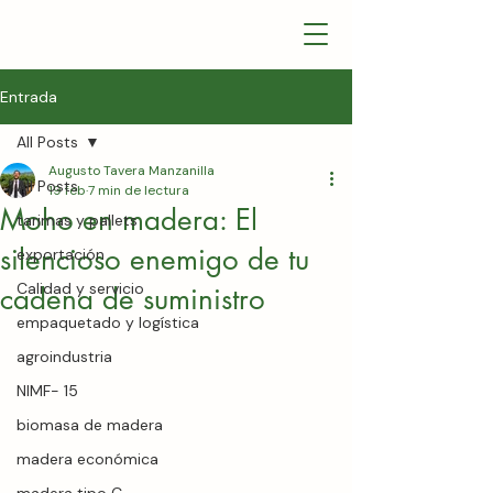
Entrada
All Posts
Augusto Tavera Manzanilla
All Posts
19 feb
7 min de lectura
Moho en madera: El
tarimas y pallets
silencioso enemigo de tu
exportación
Calidad y servicio
cadena de suministro
empaquetado y logística
agroindustria
NIMF- 15
biomasa de madera
madera económica