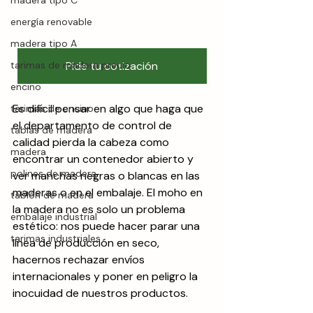
madera tipo C
energía renovable
madera tipo A
tarimas de madera precio
Pide tu cotización
encino
Es difícil pensar en algo que haga que 
tarimas de encino
el departamento de control de 
tablas de madera
calidad pierda la cabeza como 
madera
encontrar un contenedor abierto y 
polines de madera
ver manchas negras o blancas en las 
maderas o en el embalaje. El moho en 
tablón de madera
la madera no es solo un problema 
embalaje industrial
estético: nos puede hacer parar una 
tarimas industriales
línea de producción en seco, 
hacernos rechazar envíos 
internacionales y poner en peligro la 
inocuidad de nuestros productos.