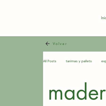
Ini
Volver
All Posts
tarimas y pallets
ex
biomasa de madera
madera
mader
tarimas de madera precio
e