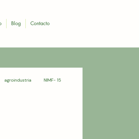
o
Blog
Contacto
agroindustria
NIMF- 15
a tipo A
polines de madera