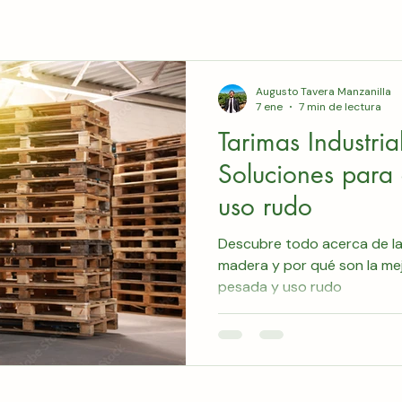
ndustrial
tarimas industriales
Augusto Tavera Manzanilla
7 ene
7 min de lectura
Tarimas Industri
Soluciones para
uso rudo
Descubre todo acerca de las
madera y por qué son la me
pesada y uso rudo