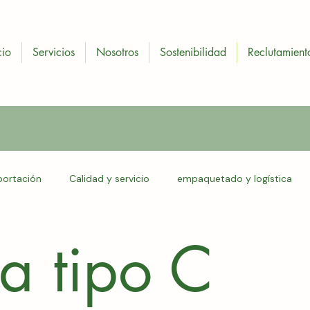
cio
Servicios
Nosotros
Sostenibilidad
Reclutamient
portación
Calidad y servicio
empaquetado y logística
 económica
madera tipo C
energía renovable
mader
a tipo C
ncino
tarimas de encino
tablas de madera
madera