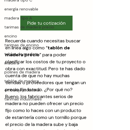
madera tipo C
energía renovable
madera tipo A
Pide tu cotización
tarimas de madera precio
encino
Recuerda cuando necesitas buscar 
tarimas de encino
en línea algo como “
tablón de 
tablas de madera
madera precio
” para poder 
planificar los costos de tu proyecto o 
madera
obra con exactitud. Pero te has dado 
polines de madera
cuenta de que no hay muchas 
tablón de madera
tiendas o proveedores que tengan un 
precio fijo listado. ¿Por qué no? 
embalaje industrial
Bueno, los fabricantes serios de 
tarimas industriales
madera no pueden ofrecer un precio 
fijo como lo haces con un producto 
de estantería como un tornillo porque 
el precio de la madera sube y baja 