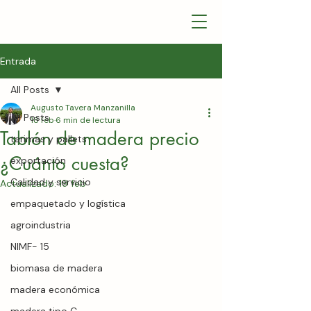
Entrada
All Posts
Augusto Tavera Manzanilla
All Posts
18 feb
6 min de lectura
Tablón de madera precio
tarimas y pallets
¿Cuánto cuesta?
exportación
Calidad y servicio
Actualizado:
19 feb
empaquetado y logística
agroindustria
NIMF- 15
biomasa de madera
madera económica