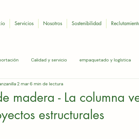
cio
Servicios
Nosotros
Sostenibilidad
Reclutamient
portación
Calidad y servicio
empaquetado y logística
nzanilla
2 mar
6 min de lectura
 económica
madera tipo C
energía renovable
mader
de madera - La columna ve
ncino
tarimas de encino
tablas de madera
madera
oyectos estructurales
ndustrial
tarimas industriales