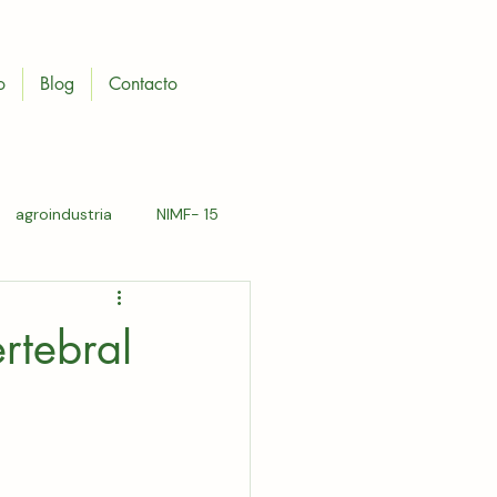
o
Blog
Contacto
agroindustria
NIMF- 15
a tipo A
rtebral
polines de madera