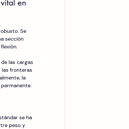
ital en 
 robusto. Se 
a sección 
flexión.
 de las cargas 
 las fronteras 
almente, la 
o permanente.
estándar se ha 
ntre peso y 