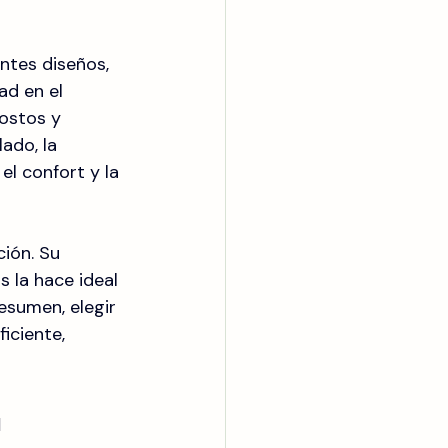
ntes diseños, 
ad en el 
ostos y 
ado, la 
l confort y la 
ión. Su 
 la hace ideal 
esumen, elegir 
iciente, 
 