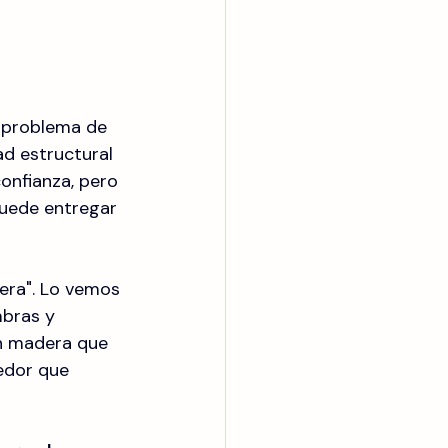
n problema de 
d estructural 
onfianza, pero 
 puede entregar 
era". Lo vemos 
bras y 
on madera que 
edor que 