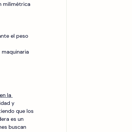
 milimétrica 
ante el peso 
 maquinaria 
en la 
idad y 
tiendo que los 
era es un 
enes buscan 