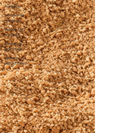
madera
polines de
madera
tablón de
madera
embalaje
industrial
tarimas
industriales