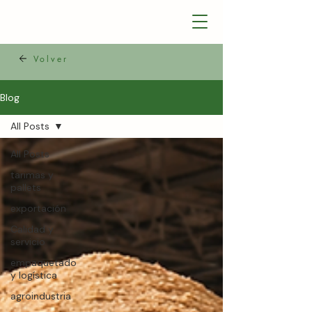
Volver
Blog
All Posts
All Posts
tarimas y
pallets
exportación
Calidad y
servicio
empaquetado
y logística
agroindustria