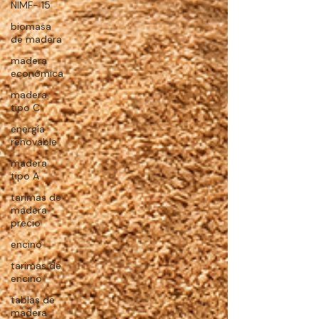
NIMF- 15
biomasa
de madera
madera
económica
madera
tipo C
energía
renovable
madera
tipo A
tarimas de
madera
precio
encino
tarimas de
encino
tablas de
madera