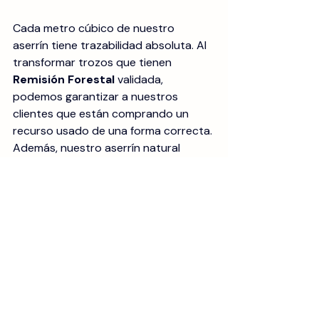
Cada metro cúbico de nuestro 
aserrín tiene trazabilidad absoluta. Al 
transformar trozos que tienen 
Remisión Forestal
 validada, 
podemos garantizar a nuestros 
clientes que están comprando un 
recurso usado de una forma correcta. 
Además, nuestro aserrín natural 
cumple con la NOM-062-ZOO, lo que 
lo hace ideal para su uso en 
instalaciones de zoo y zoológicos, 
superando los estándares de higiene 
y cuidado animal requeridos en estos 
entornos. 
Y eso es fundamental para las 
empresas con políticas de 
compliance
 estrictas o aquellas que 