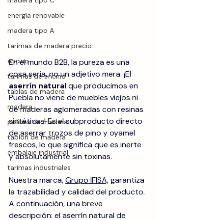
madera tipo C
energía renovable
madera tipo A
tarimas de madera precio
encino
En el mundo B2B, la pureza es una 
cosa seria, no un adjetivo mera. ¡El 
tarimas de encino
aserrín natural
 que producimos en 
tablas de madera
Puebla no viene de muebles viejos ni 
madera
de maderas aglomeradas con resinas 
sintéticas! Es el subproducto directo 
polines de madera
de aserrar trozos de pino y oyamel 
tablón de madera
frescos, lo que significa que es inerte 
embalaje industrial
y absolutamente sin toxinas. 
tarimas industriales
Nuestra marca, 
Grupo IFISA,
 garantiza 
la trazabilidad y calidad del producto. 
A continuación, una breve 
descripción: el aserrín natural de 